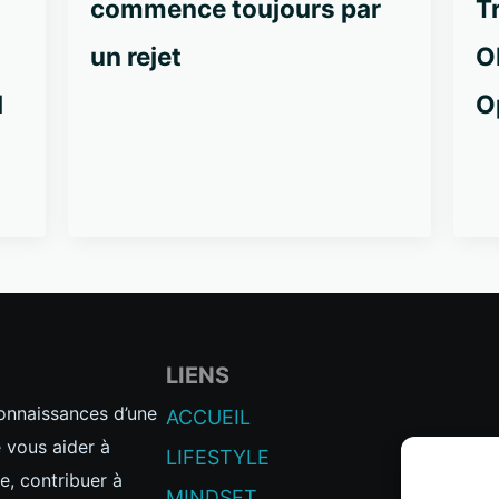
commence toujours par
T
un rejet
O
l
O
LIENS
connaissances d’une
ACCUEIL
e vous aider à
LIFESTYLE
e, contribuer à
MINDSET