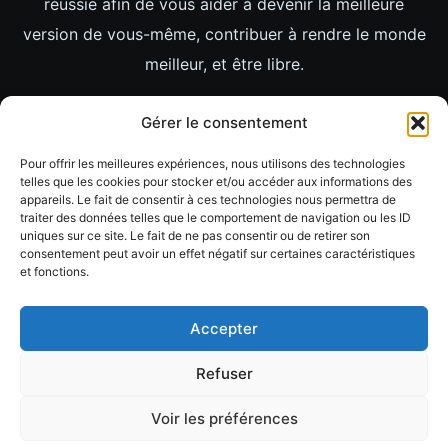
réussie afin de vous aider à devenir la meilleure
version de vous-même, contribuer à rendre le monde
meilleur, et être libre.
LIENS
Gérer le consentement
ACCUEIL
Pour offrir les meilleures expériences, nous utilisons des technologies
LIFESTYLE
telles que les cookies pour stocker et/ou accéder aux informations des
appareils. Le fait de consentir à ces technologies nous permettra de
MINDSET
traiter des données telles que le comportement de navigation ou les ID
uniques sur ce site. Le fait de ne pas consentir ou de retirer son
IMAGES
consentement peut avoir un effet négatif sur certaines caractéristiques
et fonctions.
VIDEOS
Accepter
Refuser
Voir les préférences
Copyright © 2026 | EDEN LIFE | Tous droits réservés