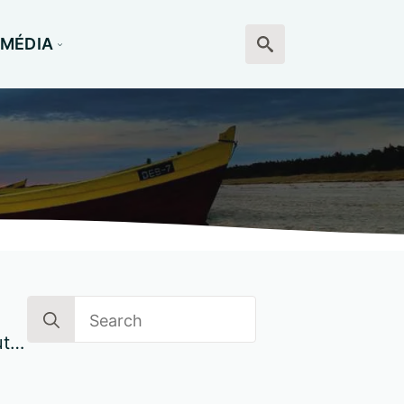
MÉDIA
Search
for:
Search
for:
ut…