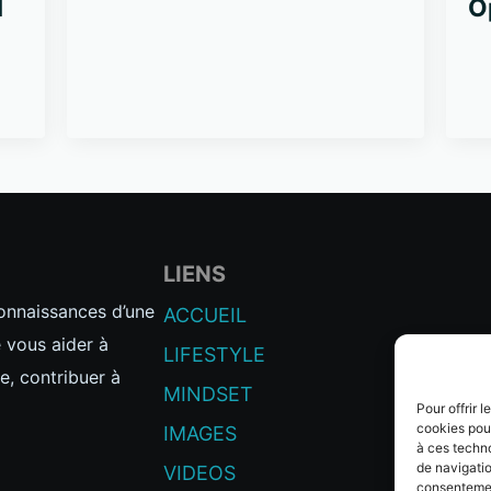
l
O
LIENS
connaissances d’une
ACCUEIL
e vous aider à
LIFESTYLE
e, contribuer à
MINDSET
Pour offrir 
cookies pour
IMAGES
à ces techn
de navigatio
VIDEOS
consentement