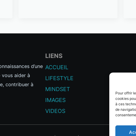
LIENS
connaissances d’une
ACCUEIL
e vous aider à
LIFESTYLE
e, contribuer à
MINDSET
Pour offrir 
cookies pour
IMAGES
à ces techn
de navigatio
VIDEOS
consentement
Ac