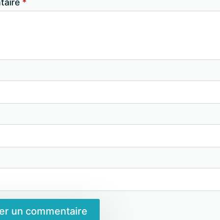
aire
*