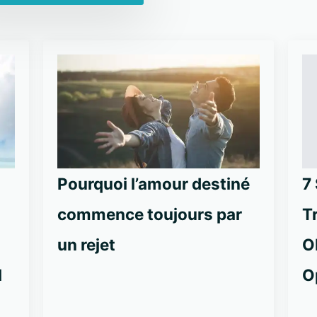
Pourquoi l’amour destiné
7
commence toujours par
T
un rejet
O
l
O