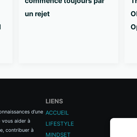
commence toujours par
T
un rejet
O
l
O
LIENS
connaissances d’une
ACCUEIL
e vous aider à
LIFESTYLE
e, contribuer à
MINDSET