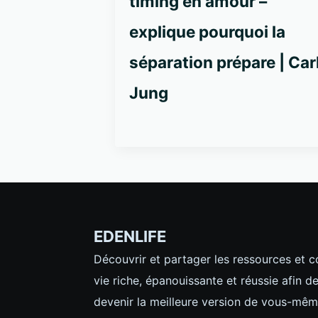
timing en amour –
explique pourquoi la
séparation prépare | Car
Jung
EDENLIFE
Découvrir et partager les ressources et 
vie riche, épanouissante et réussie afin d
devenir la meilleure version de vous-mêm